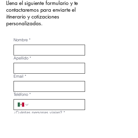
Llena el siguiente formulario y te
contactaremos para enviarte el
itinerario y cotizaciones
personalizadas.
Nombre
*
Apellido
*
Email
*
Teléfono
*
¿Cuántas personas viajan?
*
¿En qué mes te gustaría viajar?