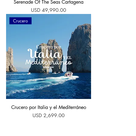
Serenade Of The Seas Cartagena
Precio
USD 49,990.00
Crucero
Crucero por Italia y el Mediterráneo
Precio
USD 2,699.00