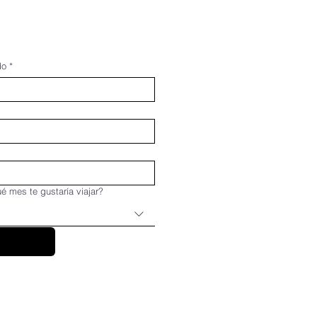
do
*
é mes te gustaría viajar?