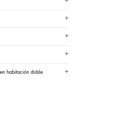
lbany, Niagara Falls, Washington, 
 de septiembre 2025
según itinerario:
 en habitación doble