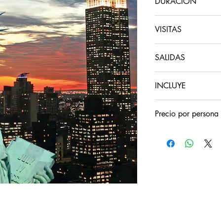
DURACIÓN
9 días
VISITAS
Nueva York, Boston, A
SALIDAS
DC.
Sábados hasta el 14
INCLUYE
Los paquetes incluyen 
Precio por persona
Vuelos
Alojamiento
Traslados
Guías
Visitas
Alimentos 